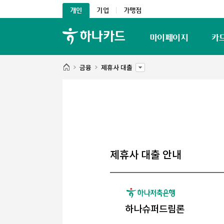
개인
기업
가맹점
마이페이지
카
금융
제휴사 대출
제휴사 대출 안내
하나슈퍼드림론