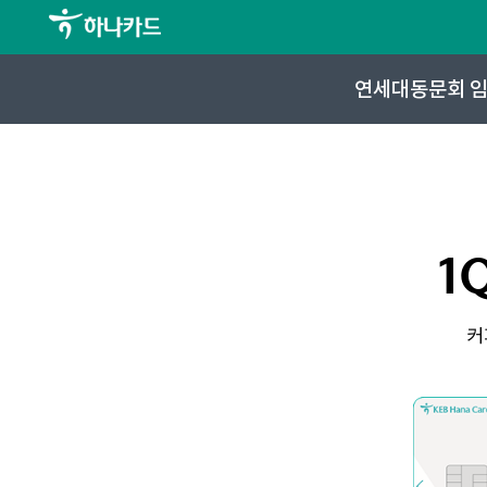
연세대동문회 임
1Q
커