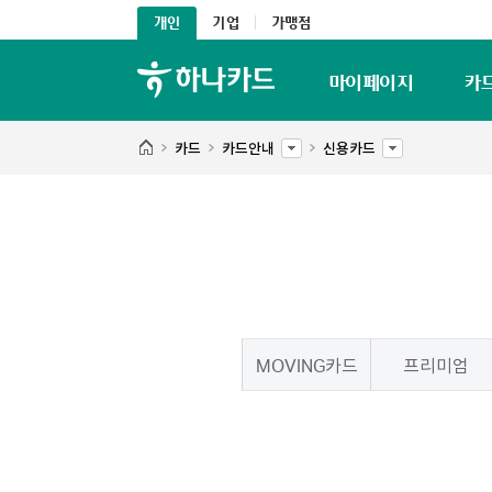
개인
기업
가맹점
마이페이지
카
카드
카드안내
신용카드
MOVING카드
프리미엄