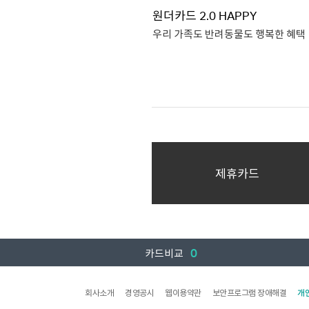
LIVING 연회비 : 12,000
원더카드 2.0 HAPPY
제휴연회비 7,9
우리 가족도 반려동물도 행복한 혜택
제휴연회비는 혜택플러스 선택
추가 
전가맹점 0.5% 할인
간편결제 5% 할인
마트/주유/커피 5% 할인
연회비
제휴카드
국내전용,국내외겸용 19,9
(기본연회비 12,000원 / 제휴
비교함에 담기
7,90
맞춤혜택조합 원더카드 2.0
상세보기
카드신청
HAPPY 연회비 : 기본
0
12,000원 / 제휴연회비
카드비교
제휴연회비는 혜택플러스 선택
추가 
회사소개
경영공시
웹이용약관
보안프로그램 장애해결
개