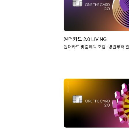
연회비
국내전용, 국내외겸용 19,9
(기본연회비 12,000원 / 제휴
비교함에 담기
7,90
맞춤혜택조합 원더카드 2.0 FR
상세보기
카드신청
연회비 : 12,000원 / 제휴
원더카드 2.0 LIVING
7,9
제휴연회비는 혜택플러스 선택
추가 
아파트 관리비 10% 할인
병원&약국 10% 할인
주유/택시/세탁 10% 할인
연회비
국내전용,국내외겸용 19,9
(기본연회비 12,000원 /제휴
비교함에 담기
7,90
맞춤혜택조합 원더카드 2.0
상세보기
카드신청