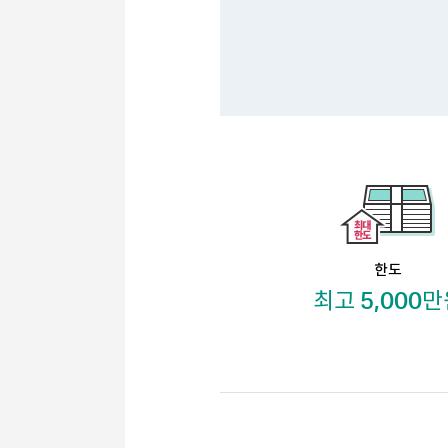
한도
5,000
최고
만