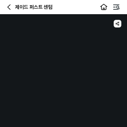
제이드 퍼스트 센텀
이전
메뉴
공유하기