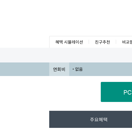
혜택 시뮬레이션
친구추천
비교
연회비
없음
P
주요혜택