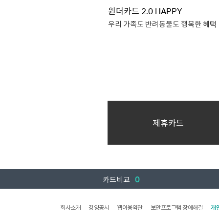
LIVING 연회비 : 12,000
원더카드 2.0 HAPPY
제휴연회비 7,9
우리 가족도 반려동물도 행복한 혜택
제휴연회비는 혜택플러스 선택
추가 
전가맹점 0.5% 할인
간편결제 5% 할인
마트/주유/커피 5% 할인
연회비
제휴카드
국내전용,국내외겸용 19,9
(기본연회비 12,000원 / 제휴
비교함에 담기
7,90
맞춤혜택조합 원더카드 2.0
상세보기
카드신청
HAPPY 연회비 : 기본
0
12,000원 / 제휴연회비
카드비교
제휴연회비는 혜택플러스 선택
추가 
회사소개
경영공시
웹이용약관
보안프로그램 장애해결
개