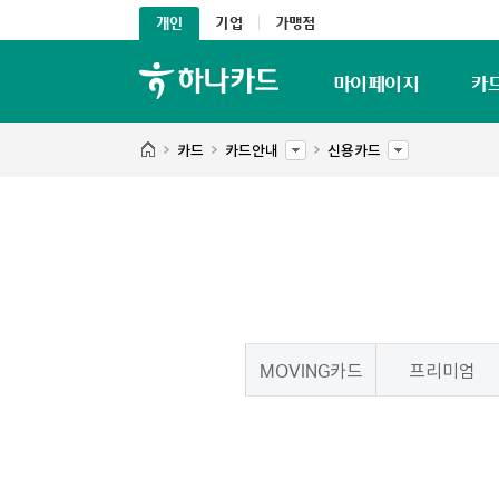
개인
기업
가맹점
마이페이지
카
카드
카드안내
신용카드
MOVING카드
프리미엄