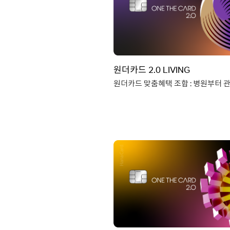
연회비
국내전용, 국내외겸용 19,9
(기본연회비 12,000원 / 제휴
비교함에 담기
7,90
맞춤혜택조합 원더카드 2.0 FR
상세보기
카드신청
연회비 : 12,000원 / 제휴
원더카드 2.0 LIVING
7,9
제휴연회비는 혜택플러스 선택
추가 
아파트 관리비 10% 할인
병원&약국 10% 할인
주유/택시/세탁 10% 할인
연회비
국내전용,국내외겸용 19,9
(기본연회비 12,000원 /제휴
비교함에 담기
7,90
맞춤혜택조합 원더카드 2.0
상세보기
카드신청