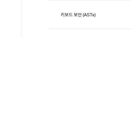
키보드 보안 (ASTx)
로그 수집기(IPInside)
보안 프로
통합설치 프로그램(Verapo